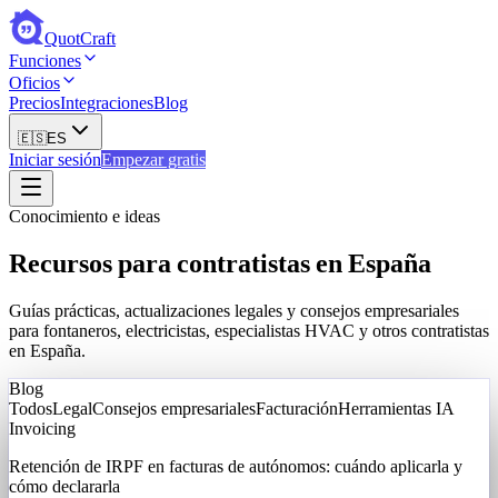
QuotCraft
Funciones
Oficios
Precios
Integraciones
Blog
🇪🇸
ES
Iniciar sesión
Empezar gratis
Conocimiento e ideas
Recursos para contratistas en España
Guías prácticas, actualizaciones legales y consejos empresariales
para fontaneros, electricistas, especialistas HVAC y otros contratistas
en España.
Blog
Todos
Legal
Consejos empresariales
Facturación
Herramientas IA
Invoicing
Retención de IRPF en facturas de autónomos: cuándo aplicarla y
cómo declararla