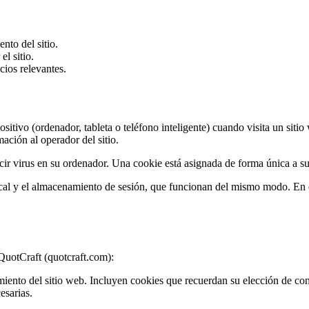
nto del sitio.
l sitio.
ios relevantes.
itivo (ordenador, tableta o teléfono inteligente) cuando visita un siti
ación al operador del sitio.
r virus en su ordenador. Una cookie está asignada de forma única a su d
al y el almacenamiento de sesión, que funcionan del mismo modo. En es
 QuotCraft (quotcraft.com):
iento del sitio web. Incluyen cookies que recuerdan su elección de con
esarias.