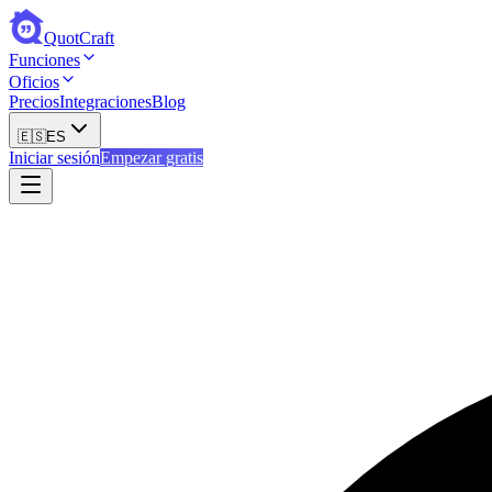
QuotCraft
Funciones
Oficios
Precios
Integraciones
Blog
🇪🇸
ES
Iniciar sesión
Empezar gratis