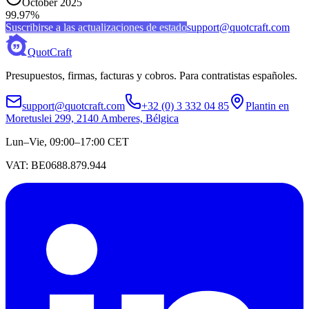
October 2025
99.97%
Suscribirse a las actualizaciones de estado
support@quotcraft.com
QuotCraft
Presupuestos, firmas, facturas y cobros. Para contratistas españoles.
support@quotcraft.com
+32 (0) 3 332 04 85
Plantin en
Moretuslei 299, 2140 Amberes, Bélgica
Lun–Vie, 09:00–17:00 CET
VAT: BE0688.879.944