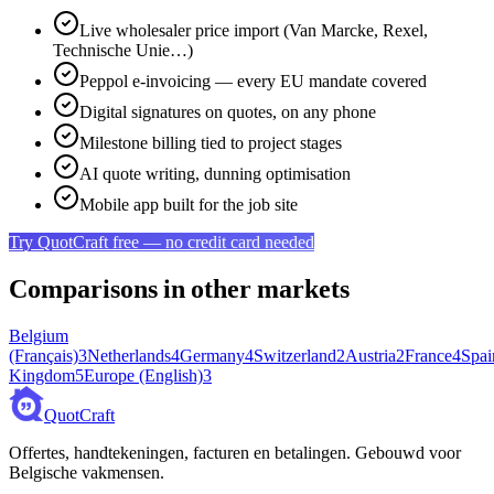
Live wholesaler price import (Van Marcke, Rexel,
Technische Unie…)
Peppol e-invoicing — every EU mandate covered
Digital signatures on quotes, on any phone
Milestone billing tied to project stages
AI quote writing, dunning optimisation
Mobile app built for the job site
Try QuotCraft free — no credit card needed
Comparisons in other markets
Belgium
(Français)
3
Netherlands
4
Germany
4
Switzerland
2
Austria
2
France
4
Spai
Kingdom
5
Europe (English)
3
QuotCraft
Offertes, handtekeningen, facturen en betalingen. Gebouwd voor
Belgische vakmensen.