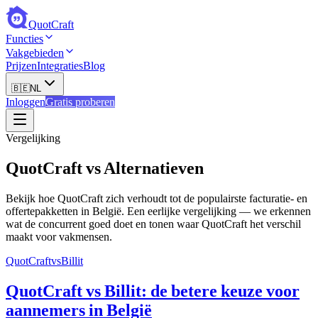
QuotCraft
Functies
Vakgebieden
Prijzen
Integraties
Blog
🇧🇪
NL
Inloggen
Gratis proberen
Vergelijking
QuotCraft vs Alternatieven
Bekijk hoe QuotCraft zich verhoudt tot de populairste facturatie- en
offertepakketten in België. Een eerlijke vergelijking — we erkennen
wat de concurrent goed doet en tonen waar QuotCraft het verschil
maakt voor vakmensen.
QuotCraft
vs
Billit
QuotCraft vs Billit: de betere keuze voor
aannemers in België