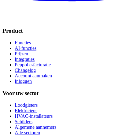
Product
Functies
AI-functies
Prijzen
Integraties
Peppol e-facturatie
Changelog
Account aanmaken
Inloggen
Voor uw sector
Loodgieters
Elektriciens
HVAC-installateurs
Schilders
Algemene aannemers
Alle sectoren