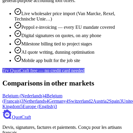
general-purpose accounting tool offers.
Live wholesaler price import (Van Marcke, Rexel,
Technische Unie…)
Peppol e-invoicing — every EU mandate covered
Digital signatures on quotes, on any phone
Milestone billing tied to project stages
AI quote writing, dunning optimisation
Mobile app built for the job site
Try QuotCraft free — no credit card needed
Comparisons in other markets
Belgium (Nederlands)
4
Belgium
(Français)
3
Netherlands
4
Germany
4
Switzerland
2
Austria
2
Spain
3
Unite
Kingdom
5
Europe (English)
3
QuotCraft
Devis, signatures, factures et paiements. Conçu pour les artisans
français.