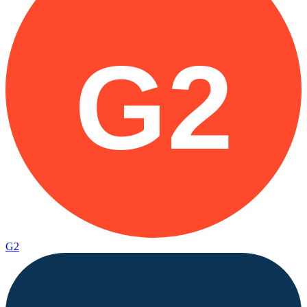
G2
G2