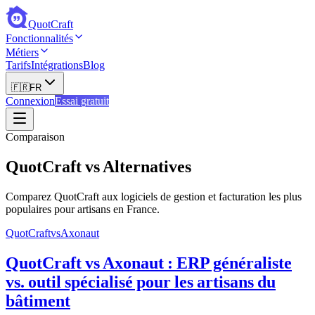
QuotCraft
Fonctionnalités
Métiers
Tarifs
Intégrations
Blog
🇫🇷
FR
Connexion
Essai gratuit
Comparaison
QuotCraft vs Alternatives
Comparez QuotCraft aux logiciels de gestion et facturation les plus
populaires pour artisans en France.
QuotCraft
vs
Axonaut
QuotCraft vs Axonaut : ERP généraliste
vs. outil spécialisé pour les artisans du
bâtiment