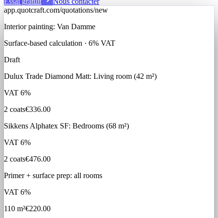
Essai gratuit
Nous contacter
app.quotcraft.com/quotations/new
Interior painting: Van Damme
Surface-based calculation · 6% VAT
Draft
Dulux Trade Diamond Matt: Living room (42 m²)
VAT
6%
2 coats
€336.00
Sikkens Alphatex SF: Bedrooms (68 m²)
VAT
6%
2 coats
€476.00
Primer + surface prep: all rooms
VAT
6%
110 m²
€220.00