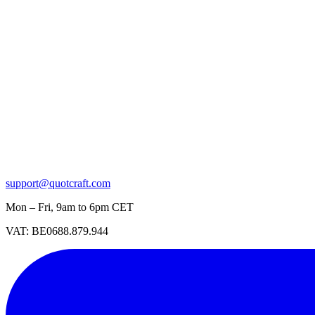
support@quotcraft.com
Mon – Fri, 9am to 6pm CET
VAT: BE0688.879.944