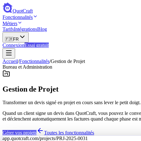
QuotCraft
Fonctionnalités
Métiers
Tarifs
Intégrations
Blog
🇫🇷
FR
Connexion
Essai gratuit
Accueil
/
Fonctionnalités
/
Gestion de Projet
Bureau et Administration
Gestion de Projet
Transformer un devis signé en projet en cours sans lever le petit doigt.
Quand un client signe un devis dans QuotCraft, vous pouvez le converti
et déclenchent automatiquement les factures quand chaque phase est 
Gérer vos projets
Toutes les fonctionnalités
app.quotcraft.com/projects/PRJ-2025-0031