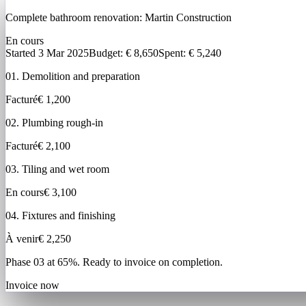
Complete bathroom renovation:
Martin Construction
En cours
Started 3 Mar 2025
Budget
: € 8,650
Spent: € 5,240
01. Demolition and preparation
Facturé
€ 1,200
02. Plumbing rough-in
Facturé
€ 2,100
03. Tiling and wet room
En cours
€ 3,100
04. Fixtures and finishing
À venir
€ 2,250
Phase 03 at 65%. Ready to invoice on completion.
Invoice now