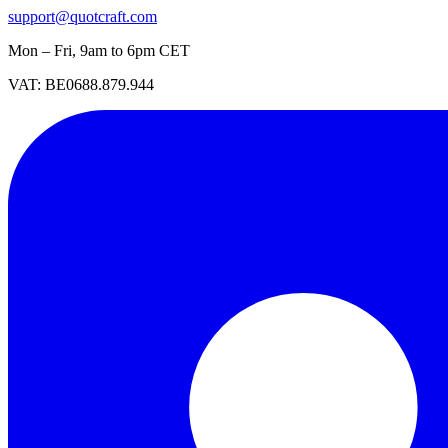
support@quotcraft.com
Mon – Fri, 9am to 6pm CET
VAT: BE0688.879.944