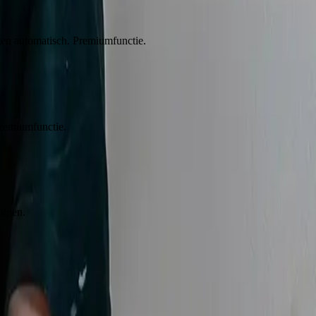
ngen automatisch. Premiumfunctie.
Premiumfunctie.
olgen.