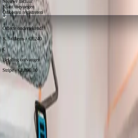
Nieuwe factuur
Klant toevoegen
Onkosten registreren
Offerte ondertekend!
K. Willems · €3,240
€
Betaling ontvangen
Stripe · €1,890.00
Vakmensen door heel Europa vertrouwen