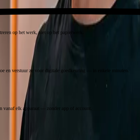
reren op het werk, niet op het papierwerk.
 toe en verstuur ze voor digitale goedkeuring — in enkele minuten.
 vanaf elk apparaat — zonder app of account.