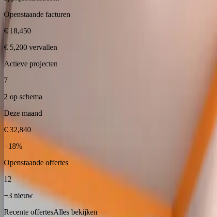
Openstaande facturen
€ 18,450
€ 5,200 vervallen
Actieve projecten
7
2 op schema
Deze maand
€ 32,840
+18%
Openstaande offertes
12
+3 nieuw
Recente offertes
Alles bekijken