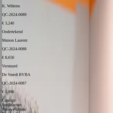
K. Willems
QC-2024-0089
€ 3,240
Ondertekend
Maison Laurent
QC-2024-0088
€ 8,650
Verstuurd
De Smedt BVBA
QC-2024-0087
€ 1,890
Concept
Snelle acties
Nieuwe offerte