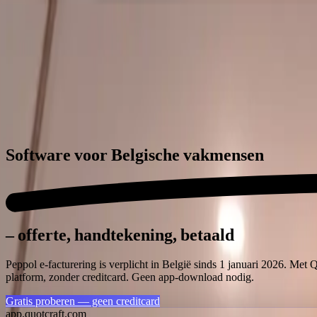
QuotCraft
Functies
Vakgebieden
Prijzen
Integraties
Blog
🇧🇪
NL
Inloggen
Gratis proberen
Software voor
Belgische vakmensen
– offerte, handtekening, betaald
Peppol e-facturering is verplicht in België sinds 1 januari 2026. Met
platform, zonder creditcard. Geen app-download nodig.
Gratis proberen — geen creditcard
app.quotcraft.com