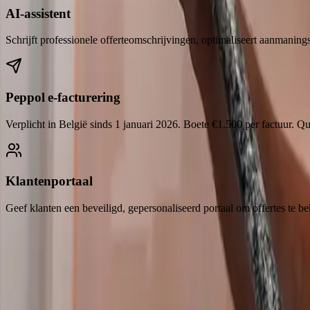
AI-assistent
Schrijft professionele offerteomschrijvingen, optimaliseert aanmaning
Peppol e-facturering
Verplicht in België sinds 1 januari 2026. Boete €1.500 per factuur. Q
Klantenportaal
Geef klanten een beveiligd, gepersonaliseerd portaal om offertes te be
Gebouwd voor uw manier van werken
Uw volledige werkstroom,
vereenvoudigd