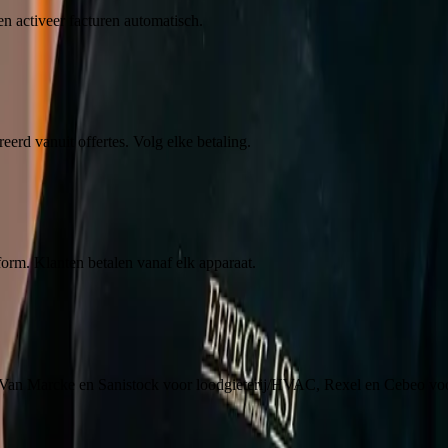
n activeer facturen automatisch.
erd vanuit offertes. Volg elke betaling.
rm. Klanten betalen vanaf elk apparaat.
: Van Marcke en Sanistock voor loodgieterij/HVAC, Rexel en Cebeo voor