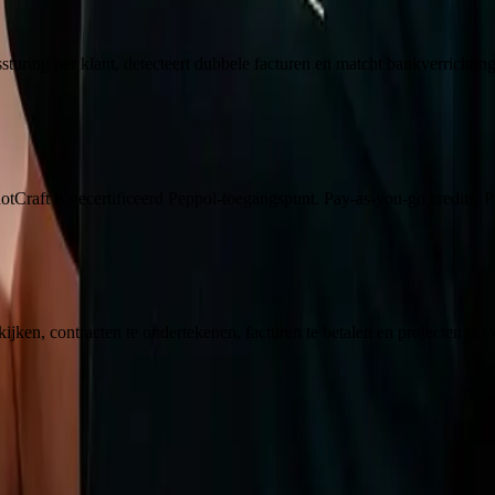
ssturing per klant, detecteert dubbele facturen en matcht bankverrichti
uotCraft is gecertificeerd Peppol-toegangspunt. Pay-as-you-go credits. 
kijken, contracten te ondertekenen, facturen te betalen en projecten te v