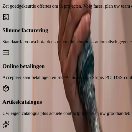
Zet goedgekeurde offertes om in projecten. Volg fases, plan uw team e
Slimme facturering
Standaard-, voorschot-, deel- en creditfacturen — automatisch gegenere
Online betalingen
Accepteer kaartbetalingen en SEPA-incasso via Stripe. PCI DSS-confo
Artikelcatalogus
Uw eigen catalogus plus actuele contractprijzen van uw groothandel