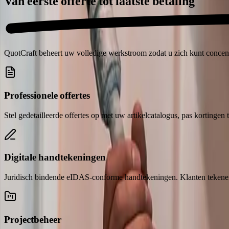
Van eerste offerte tot
laatste betaling
QuotCraft beheert uw volledige werkstroom zodat u zich kunt concent
Professionele offertes
Stel gedetailleerde offertes op met uw artikelcatalogus, pas kortingen
Digitale handtekeningen
Juridisch bindende eIDAS-conforme handtekeningen. Klanten tekenen
Projectbeheer