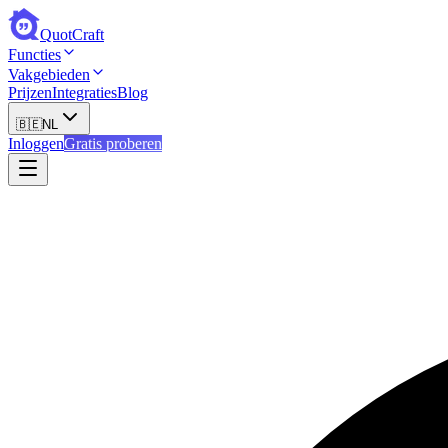
QuotCraft
Functies
Vakgebieden
Prijzen
Integraties
Blog
🇧🇪
NL
Inloggen
Gratis proberen