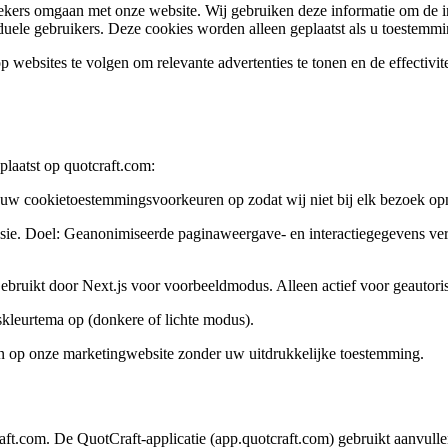
rs omgaan met onze website. Wij gebruiken deze informatie om de inhou
ele gebruikers. Deze cookies worden alleen geplaatst als u toestemmi
ebsites te volgen om relevante advertenties te tonen en de effectiv
plaatst op quotcraft.com:
 uw cookietoestemmingsvoorkeuren op zodat wij niet bij elk bezoek o
sie. Doel: Geanonimiseerde paginaweergave- en interactiegegevens ver
bruikt door Next.js voor voorbeeldmodus. Alleen actief voor geautoris
kleurtema op (donkere of lichte modus).
en op onze marketingwebsite zonder uw uitdrukkelijke toestemming.
aft.com. De QuotCraft-applicatie (app.quotcraft.com) gebruikt aanvulle