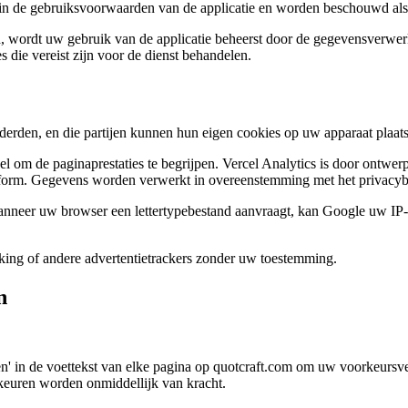
 in de gebruiksvoorwaarden van de applicatie en worden beschouwd al
rd, wordt uw gebruik van de applicatie beheerst door de gegevensverw
 die vereist zijn voor de dienst behandelen.
rden, en die partijen kunnen hun eigen cookies op uw apparaat plaat
m de paginaprestaties te begrijpen. Vercel Analytics is door ontwerp 
onform. Gegevens worden verwerkt in overeenstemming met het privacyb
nneer uw browser een lettertypebestand aanvraagt, kan Google uw IP-ad
ing of andere advertentietrackers zonder uw toestemming.
n
en' in de voettekst van elke pagina op quotcraft.com om uw voorkeursv
keuren worden onmiddellijk van kracht.