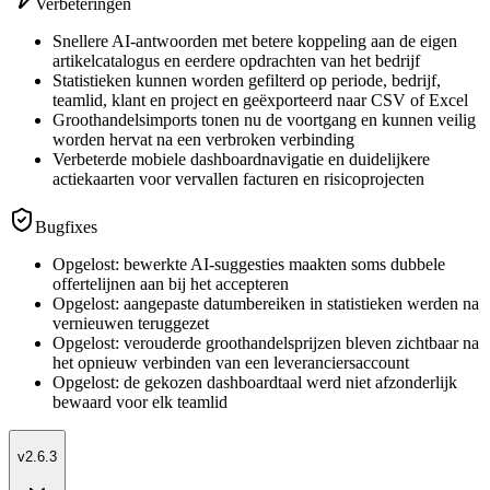
Verbeteringen
Snellere AI-antwoorden met betere koppeling aan de eigen
artikelcatalogus en eerdere opdrachten van het bedrijf
Statistieken kunnen worden gefilterd op periode, bedrijf,
teamlid, klant en project en geëxporteerd naar CSV of Excel
Groothandelsimports tonen nu de voortgang en kunnen veilig
worden hervat na een verbroken verbinding
Verbeterde mobiele dashboardnavigatie en duidelijkere
actiekaarten voor vervallen facturen en risicoprojecten
Bugfixes
Opgelost: bewerkte AI-suggesties maakten soms dubbele
offertelijnen aan bij het accepteren
Opgelost: aangepaste datumbereiken in statistieken werden na
vernieuwen teruggezet
Opgelost: verouderde groothandelsprijzen bleven zichtbaar na
het opnieuw verbinden van een leveranciersaccount
Opgelost: de gekozen dashboardtaal werd niet afzonderlijk
bewaard voor elk teamlid
v2.6.3