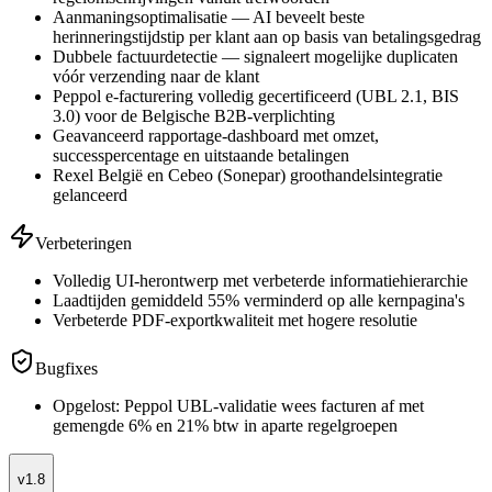
Aanmaningsoptimalisatie — AI beveelt beste
herinneringstijdstip per klant aan op basis van betalingsgedrag
Dubbele factuurdetectie — signaleert mogelijke duplicaten
vóór verzending naar de klant
Peppol e-facturering volledig gecertificeerd (UBL 2.1, BIS
3.0) voor de Belgische B2B-verplichting
Geavanceerd rapportage-dashboard met omzet,
successpercentage en uitstaande betalingen
Rexel België en Cebeo (Sonepar) groothandelsintegratie
gelanceerd
Verbeteringen
Volledig UI-herontwerp met verbeterde informatiehierarchie
Laadtijden gemiddeld 55% verminderd op alle kernpagina's
Verbeterde PDF-exportkwaliteit met hogere resolutie
Bugfixes
Opgelost: Peppol UBL-validatie wees facturen af met
gemengde 6% en 21% btw in aparte regelgroepen
v1.8