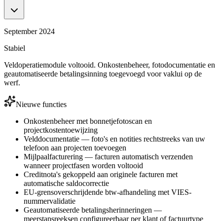
September 2024
Stabiel
Veldoperatiemodule voltooid. Onkostenbeheer, fotodocumentatie en
geautomatiseerde betalingsinning toegevoegd voor vaklui op de
werf.
Nieuwe functies
Onkostenbeheer met bonnetjefotoscan en
projectkostentoewijzing
Velddocumentatie — foto's en notities rechtstreeks van uw
telefoon aan projecten toevoegen
Mijlpaalfacturering — facturen automatisch verzenden
wanneer projectfasen worden voltooid
Creditnota's gekoppeld aan originele facturen met
automatische saldocorrectie
EU-grensoverschrijdende btw-afhandeling met VIES-
nummervalidatie
Geautomatiseerde betalingsherinneringen —
meerstapsreeksen configureerbaar per klant of factuurtype