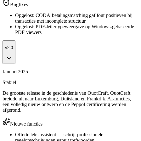
Bugfixes
Opgelost: CODA-betalingsmatching gaf fout-positieven bij
transacties met incomplete structuur
Opgelost: PDF-lettertypeweergave op Windows-gebaseerde
PDF-viewers
v2.0
Januari 2025
Stabiel
De grootste release in de geschiedenis van QuotCraft. QuotCraft
breidde uit naar Luxemburg, Duitsland en Frankrijk. AI-functies,
een volledig nieuw ontwerp en de Peppol-certificering werden
afgerond.
Nieuwe functies
Offerte tekstassistent — schrijf professionele
regelomschrijvingen vanuit trefwoorden