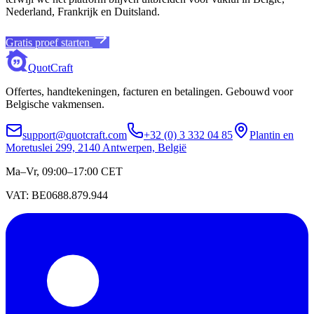
Nederland, Frankrijk en Duitsland.
Gratis proef starten
QuotCraft
Offertes, handtekeningen, facturen en betalingen. Gebouwd voor
Belgische vakmensen.
support@quotcraft.com
+32 (0) 3 332 04 85
Plantin en
Moretuslei 299, 2140 Antwerpen, België
Ma–Vr, 09:00–17:00 CET
VAT: BE0688.879.944