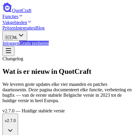
QuotCraft
Functies
Vakgebieden
Prijzen
Integraties
Blog
🇧🇪
NL
Inloggen
Gratis proberen
Changelog
Wat is er nieuw in QuotCraft
We leveren grote updates elke vier maanden en patches
daartussenin. Deze pagina documenteert elke functie, verbetering en
bugfix — van de eerste stabiele Belgische versie in 2023 tot de
huidige versie in heel Europa.
v2.7.0
—
Huidige stabiele versie
v2.7.0