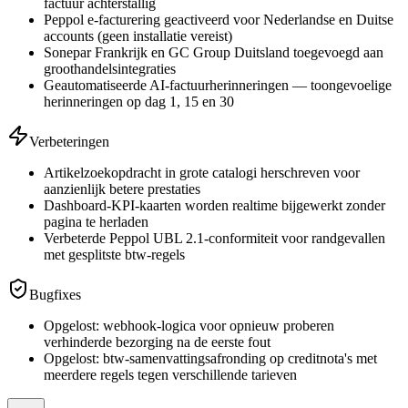
factuur achterstallig
Peppol e-facturering geactiveerd voor Nederlandse en Duitse
accounts (geen installatie vereist)
Sonepar Frankrijk en GC Group Duitsland toegevoegd aan
groothandelsintegraties
Geautomatiseerde AI-factuurherinneringen — toongevoelige
herinneringen op dag 1, 15 en 30
Verbeteringen
Artikelzoekopdracht in grote catalogi herschreven voor
aanzienlijk betere prestaties
Dashboard-KPI-kaarten worden realtime bijgewerkt zonder
pagina te herladen
Verbeterde Peppol UBL 2.1-conformiteit voor randgevallen
met gesplitste btw-regels
Bugfixes
Opgelost: webhook-logica voor opnieuw proberen
verhinderde bezorging na de eerste fout
Opgelost: btw-samenvattingsafronding op creditnota's met
meerdere regels tegen verschillende tarieven