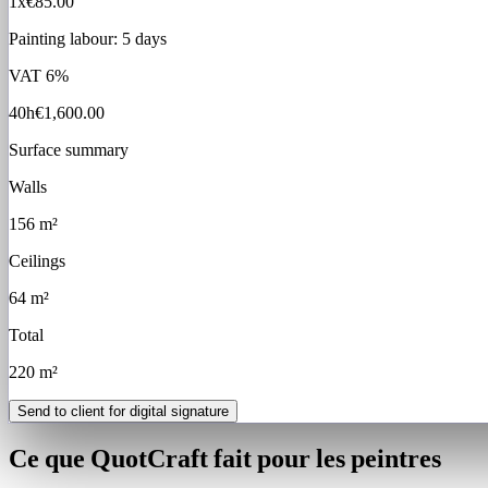
1x
€85.00
Painting labour: 5 days
VAT
6%
40h
€1,600.00
Surface summary
Walls
156 m²
Ceilings
64 m²
Total
220 m²
Send to client for digital signature
Ce que QuotCraft fait pour les peintres