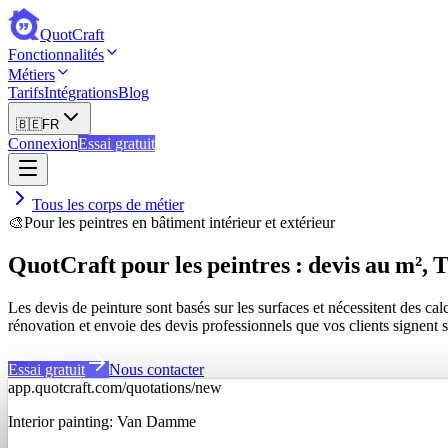
QuotCraft
Fonctionnalités
Métiers
Tarifs
Intégrations
Blog
🇧🇪
FR
Connexion
Essai gratuit
Tous les corps de métier
🎨
Pour les peintres en bâtiment intérieur et extérieur
QuotCraft pour les peintres : devis au m², 
Les devis de peinture sont basés sur les surfaces et nécessitent des c
rénovation et envoie des devis professionnels que vos clients signent s
Essai gratuit
Nous contacter
app.quotcraft.com/quotations/new
Interior painting: Van Damme