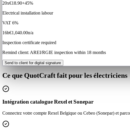
20x
€18.90
+45%
Electrical installation labour
VAT
6%
16h
€1,040.00
n/a
Inspection certificate required
Remind client: AREI/RGIE inspection within 18 months
Send to client for digital signature
Ce que QuotCraft fait pour les électriciens
Intégration catalogue Rexel et Sonepar
Connectez votre compte Rexel Belgique ou Cebeo (Sonepar) et parcoure