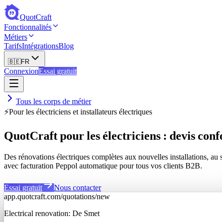
QuotCraft
Fonctionnalités
Métiers
Tarifs
Intégrations
Blog
🇧🇪
FR
Connexion
Essai gratuit
Tous les corps de métier
⚡
Pour les électriciens et installateurs électriques
QuotCraft pour les électriciens : devis co
Des rénovations électriques complètes aux nouvelles installations, au
avec facturation Peppol automatique pour tous vos clients B2B.
Essai gratuit
Nous contacter
app.quotcraft.com/quotations/new
Electrical renovation: De Smet