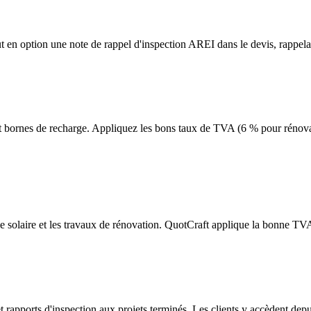
t en option une note de rappel d'inspection AREI dans le devis, rappela
 et bornes de recharge. Appliquez les bons taux de TVA (6 % pour rénov
solaire et les travaux de rénovation. QuotCraft applique la bonne TVA pa
t rapports d'inspection aux projets terminés. Les clients y accèdent depui