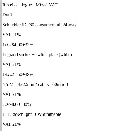
Rexel catalogue · Mixed VAT
Draft
Schneider iDT60 consumer unit 24-way
VAT
21%
1x
€284.00
+32%
Legrand socket + switch plate (white)
VAT
21%
14x
€21.50
+38%
NYM-J 3x2.5mm² cable: 100m roll
VAT
21%
2x
€98.00
+30%
LED downlight 10W dimmable
VAT
21%