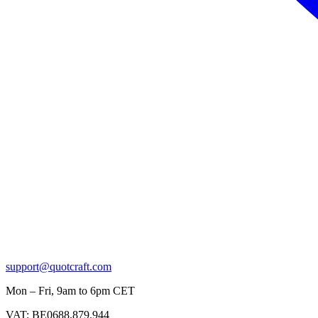
support@quotcraft.com
Mon – Fri, 9am to 6pm CET
VAT: BE0688.879.944