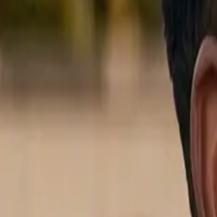
Notre équipe
Développé par des gens qui comprennent vo
QuotCraft est une petite équipe concentrée basée en Belgique. Nous dév
Voir les postes ouverts