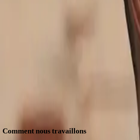
Siège en Belgique, travail à distance possible dans toute l'UE
Nous recrutons
Comment nous travaillons