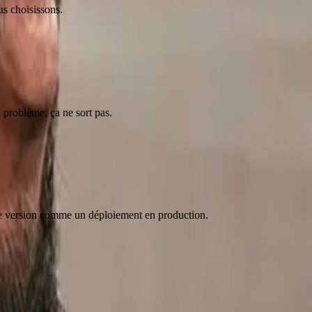
s choisissons.
 problème, ça ne sort pas.
que version comme un déploiement en production.