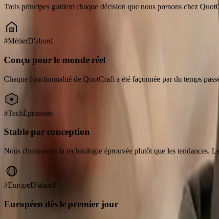
Trois principes guident chaque décision que nous prenons chez QuotCr
#MétierD'abord
Conçu pour le monde réel
Chaque fonctionnalité de QuotCraft a été façonnée par du temps passé a
#TechÉprouvée
Stable par conception
Nous choisissons la technologie éprouvée plutôt que les tendances. L
#EuropeD'abord
Européen dès le premier jour