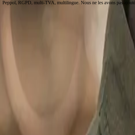
Peppol, RGPD, multi-TVA, multilingue. Nous ne les avons pas ajoutés 
Les chiffres jusqu'à présent
4
pays couverts au lancement : Belgique, Pays-Bas, Allemagne et Fran
12+
métiers pris en charge, des plombiers aux entrepreneurs généraux
200 000+
devis et factures traités sur la plateforme
6 h
économisées par semaine en moyenne par les artisans utilisant QuotCr
Nos étapes clés