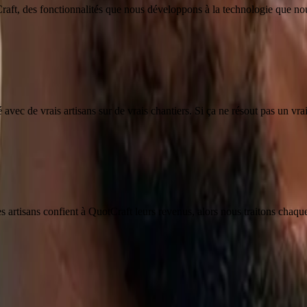
aft, des fonctionnalités que nous développons à la technologie que nou
vec de vrais artisans sur de vrais chantiers. Si ça ne résout pas un vrai
es artisans confient à QuotCraft leurs revenus, alors nous traitons cha