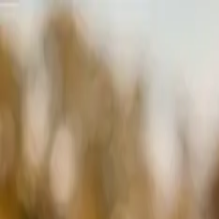
QuotCraft
Fonctionnalités
Métiers
Tarifs
Intégrations
Blog
🇧🇪
FR
Connexion
Essai gratuit