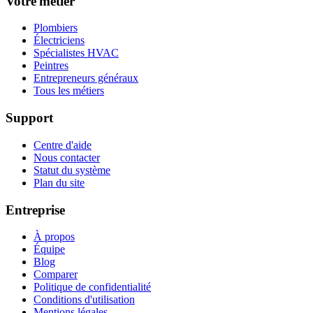
Votre métier
Plombiers
Électriciens
Spécialistes HVAC
Peintres
Entrepreneurs généraux
Tous les métiers
Support
Centre d'aide
Nous contacter
Statut du système
Plan du site
Entreprise
À propos
Équipe
Blog
Comparer
Politique de confidentialité
Conditions d'utilisation
Mentions légales