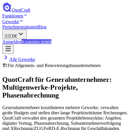
QuotCraft
Funktionen
Gewerke
Preise
Integrationen
Blog
🇩🇪
DE
Anmelden
Kostenlos testen
Alle Gewerke
🏗️
Für Allgemein- und Renovierungsbauunternehmen
QuotCraft für Generalunternehmer:
Multigenwerke-Projekte,
Phasenabrechnung
Generalunternehmer koordinieren mehrere Gewerke, verwalten
große Budgets und stellen über lange Projektzeiträume Rechnungen.
QuotCraft verwaltet den gesamten Projektlebenszyklus: Angebot,
digitaler Vertrag, Phasenabrechnung, Subunternehmerverfolgung
und XRechnung/ZUGFeRD-E-Rechnung für Geschäftskunden.