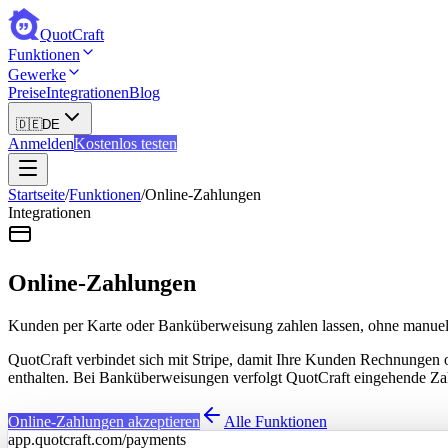
QuotCraft
Funktionen
Gewerke
Preise
Integrationen
Blog
🇩🇪
DE
Anmelden
Kostenlos testen
Startseite
/
Funktionen
/
Online-Zahlungen
Integrationen
Online-Zahlungen
Kunden per Karte oder Banküberweisung zahlen lassen, ohne manue
QuotCraft verbindet sich mit Stripe, damit Ihre Kunden Rechnungen 
enthalten. Bei Banküberweisungen verfolgt QuotCraft eingehende Za
Online-Zahlungen akzeptieren
Alle Funktionen
app.quotcraft.com/payments