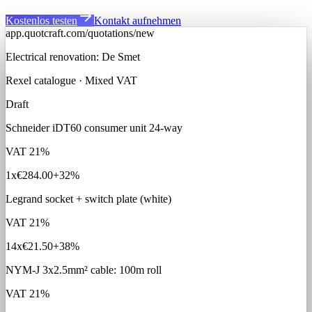
Kostenlos testen
Kontakt aufnehmen
app.quotcraft.com/quotations/new
Electrical renovation: De Smet
Rexel catalogue · Mixed VAT
Draft
Schneider iDT60 consumer unit 24-way
VAT
21%
1x
€284.00
+32%
Legrand socket + switch plate (white)
VAT
21%
14x
€21.50
+38%
NYM-J 3x2.5mm² cable: 100m roll
VAT
21%