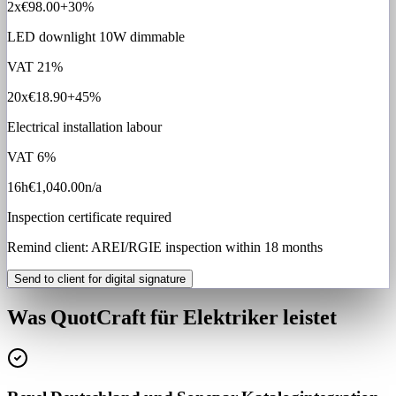
2x
€98.00
+30%
LED downlight 10W dimmable
VAT
21%
20x
€18.90
+45%
Electrical installation labour
VAT
6%
16h
€1,040.00
n/a
Inspection certificate required
Remind client: AREI/RGIE inspection within 18 months
Send to client for digital signature
Was QuotCraft für Elektriker leistet