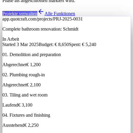
Phase als abgeschlossen markiert wird.
Projekte verwalten
Alle Funktionen
app.quotcraft.com/projects/PRJ-2025-0031
Complete bathroom renovation:
Schmidt
In Arbeit
Started 3 Mar 2025
Budget
: € 8,650
Spent: € 5,240
01. Demolition and preparation
Abgerechnet
€ 1,200
02. Plumbing rough-in
Abgerechnet
€ 2,100
03. Tiling and wet room
Laufend
€ 3,100
04. Fixtures and finishing
Ausstehend
€ 2,250