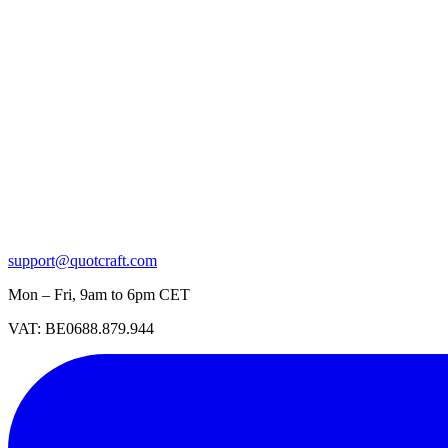
support@quotcraft.com
Mon – Fri, 9am to 6pm CET
VAT: BE0688.879.944