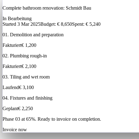
Complete bathroom renovation:
Schmidt Bau
In Bearbeitung
Started 3 Mar 2025
Budget
: € 8,650
Spent: € 5,240
01. Demolition and preparation
Fakturiert
€ 1,200
02. Plumbing rough-in
Fakturiert
€ 2,100
03. Tiling and wet room
Laufend
€ 3,100
04. Fixtures and finishing
Geplant
€ 2,250
Phase 03 at 65%. Ready to invoice on completion.
Invoice now