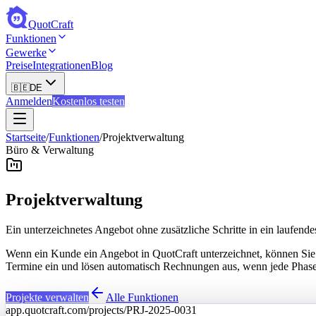
QuotCraft
Funktionen
Gewerke
Preise
Integrationen
Blog
🇧🇪
DE
Anmelden
Kostenlos testen
Startseite
/
Funktionen
/
Projektverwaltung
Büro & Verwaltung
Projektverwaltung
Ein unterzeichnetes Angebot ohne zusätzliche Schritte in ein laufend
Wenn ein Kunde ein Angebot in QuotCraft unterzeichnet, können Sie 
Termine ein und lösen automatisch Rechnungen aus, wenn jede Phase 
Projekte verwalten
Alle Funktionen
app.quotcraft.com/projects/PRJ-2025-0031