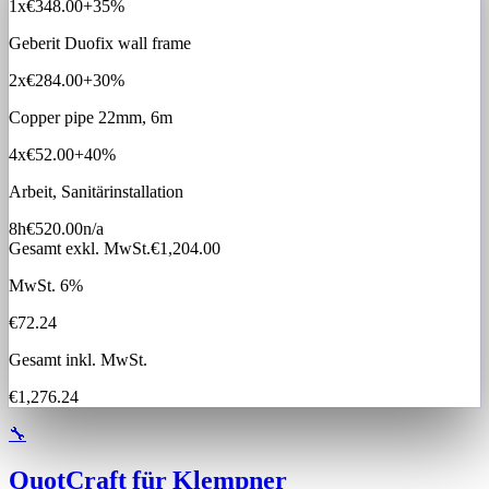
1x
€348.00
+35%
Geberit Duofix wall frame
2x
€284.00
+30%
Copper pipe 22mm, 6m
4x
€52.00
+40%
Arbeit, Sanitärinstallation
8h
€520.00
n/a
Gesamt exkl. MwSt.
€1,204.00
MwSt. 6%
€72.24
Gesamt inkl. MwSt.
€1,276.24
🔧
QuotCraft für Klempner