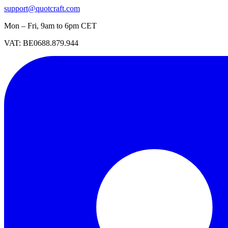
support@quotcraft.com
Mon – Fri, 9am to 6pm CET
VAT: BE0688.879.944