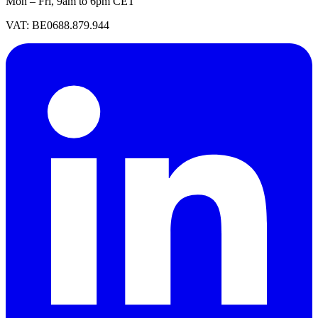
Mon – Fri, 9am to 6pm CET
VAT: BE0688.879.944