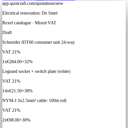
app.quotcraft.com/quotations/new
Electrical renovation: De Smet
Rexel catalogue · Mixed VAT
Draft
Schneider iDT60 consumer unit 24-way
VAT
21%
1x
€284.00
+32%
Legrand socket + switch plate (white)
VAT
21%
14x
€21.50
+38%
NYM-J 3x2.5mm² cable: 100m roll
VAT
21%
2x
€98.00
+30%