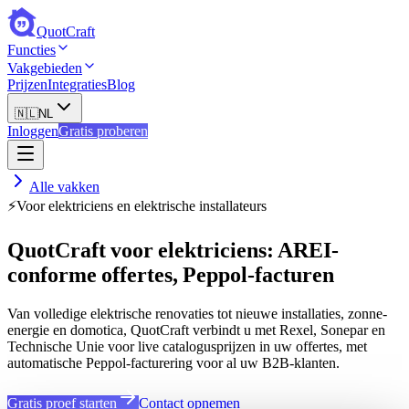
QuotCraft
Functies
Vakgebieden
Prijzen
Integraties
Blog
🇳🇱
NL
Inloggen
Gratis proberen
Alle vakken
⚡
Voor elektriciens en elektrische installateurs
QuotCraft voor elektriciens: AREI-
conforme offertes, Peppol-facturen
Van volledige elektrische renovaties tot nieuwe installaties, zonne-
energie en domotica, QuotCraft verbindt u met Rexel, Sonepar en
Technische Unie voor live catalogusprijzen in uw offertes, met
automatische Peppol-facturering voor al uw B2B-klanten.
Gratis proef starten
Contact opnemen