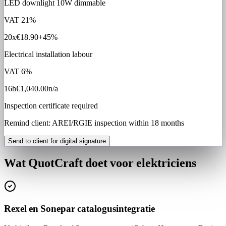
LED downlight 10W dimmable
VAT
21%
20x
€18.90
+45%
Electrical installation labour
VAT
6%
16h
€1,040.00
n/a
Inspection certificate required
Remind client: AREI/RGIE inspection within 18 months
Send to client for digital signature
Wat QuotCraft doet voor elektriciens
Rexel en Sonepar catalogusintegratie