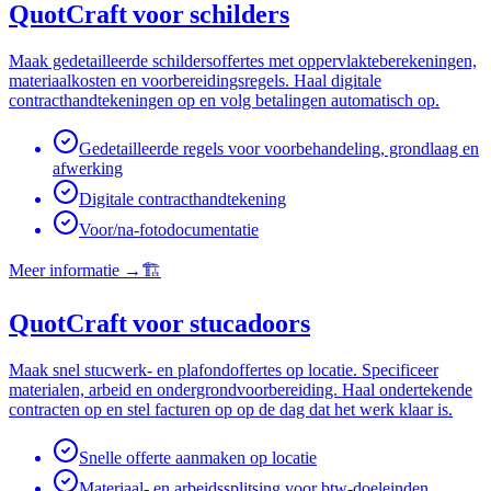
QuotCraft voor schilders
Maak gedetailleerde schildersoffertes met oppervlakteberekeningen,
materiaalkosten en voorbereidingsregels. Haal digitale
contracthandtekeningen op en volg betalingen automatisch op.
Gedetailleerde regels voor voorbehandeling, grondlaag en
afwerking
Digitale contracthandtekening
Voor/na-fotodocumentatie
Meer informatie
→
🏗️
QuotCraft voor stucadoors
Maak snel stucwerk- en plafondoffertes op locatie. Specificeer
materialen, arbeid en ondergrondvoorbereiding. Haal ondertekende
contracten op en stel facturen op op de dag dat het werk klaar is.
Snelle offerte aanmaken op locatie
Materiaal- en arbeidssplitsing voor btw-doeleinden