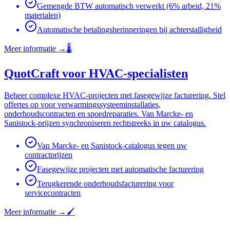
Gemengde BTW automatisch verwerkt (6% arbeid, 21%
materialen)
Automatische betalingsherinneringen bij achterstalligheid
Meer informatie
→
🌡️
QuotCraft voor HVAC-specialisten
Beheer complexe HVAC-projecten met fasegewijze facturering. Stel
offertes op voor verwarmingssysteeminstallaties,
onderhoudscontracten en spoedreparaties. Van Marcke- en
Sanistock-prijzen synchroniseren rechtstreeks in uw catalogus.
Van Marcke- en Sanistock-catalogus tegen uw
contractprijzen
Fasegewijze projecten met automatische facturering
Terugkerende onderhoudsfacturering voor
servicecontracten
Meer informatie
→
🖌️