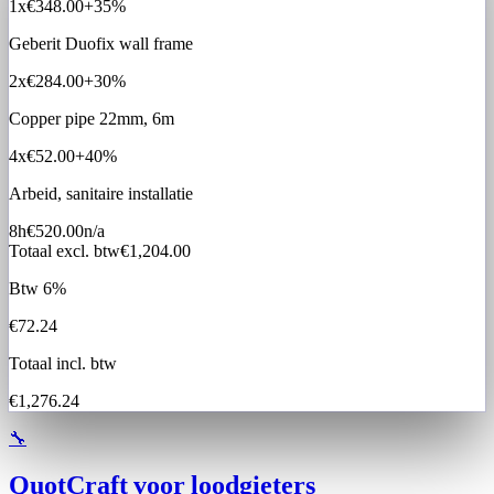
1x
€348.00
+35%
Geberit Duofix wall frame
2x
€284.00
+30%
Copper pipe 22mm, 6m
4x
€52.00
+40%
Arbeid, sanitaire installatie
8h
€520.00
n/a
Totaal excl. btw
€1,204.00
Btw 6%
€72.24
Totaal incl. btw
€1,276.24
🔧
QuotCraft voor loodgieters