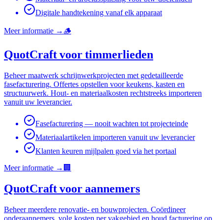
Digitale handtekening vanaf elk apparaat
Meer informatie
→
🪵
QuotCraft voor timmerlieden
Beheer maatwerk schrijnwerkprojecten met gedetailleerde
fasefacturering. Offertes opstellen voor keukens, kasten en
structuurwerk. Hout- en materiaalkosten rechtstreeks importeren
vanuit uw leverancier.
Fasefacturering — nooit wachten tot projecteinde
Materiaalartikelen importeren vanuit uw leverancier
Klanten keuren mijlpalen goed via het portaal
Meer informatie
→
🏢
QuotCraft voor aannemers
Beheer meerdere renovatie- en bouwprojecten. Coördineer
onderaannemers, volg kosten per vakgebied en houd facturering op