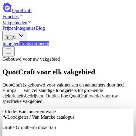
QuotCraft
Functies
Vakgebieden
Prijzen
Integraties
Blog
🇳🇱
NL
Inloggen
Gratis proberen
Gebouwd voor uw vakgebied
QuotCraft voor elk vakgebied
QuotCraft is gebouwd voor vakmensen en aannemers door heel
Europa — van zelfstandige loodgieters tot groeiende
elektriciteitsbedrijven. Ontdek hoe QuotCraft werkt voor uw
specifieke vakgebied.
Offerte: Badkamerrenovatie
🔧
Loodgieter / Van Marcke catalogus
Grohe Grohtherm mixer tap