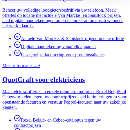
Beheer uw volledige loodgietersbedrijf via uw telefoon. Maak
offertes op locatie met actuele Van Marcke- en Sanistock-prijzen,
haal digitale handtekeningen op en factureer automatisch wanneer
het werk klaar is.
Actuele Van Marcke- & Sanistock-prijzen in elke offerte
Digitale handtekening vanaf elk apparaat
Fasegewijze facturering voor grote installaties
Meer informatie
→
⚡
QuotCraft voor elektriciens
Maak elektra-offertes in enkele minuten. Importeer Rexel België- of
Cebeo-artikelen tegen uw contractprijzen, stel herinneringen in voor
openstaande facturen en verstuur Peppol-facturen naar uw zakelijke
klanten.
Rexel België- en Cebeo-catalogus tegen uw
contractprijzen