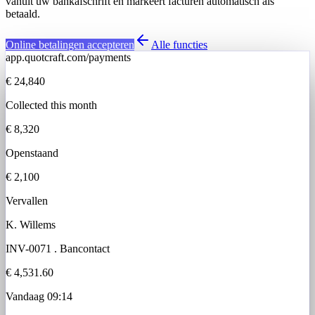
vanuit uw bankafschrift en markeert facturen automatisch als
betaald.
Online betalingen accepteren
Alle functies
app.quotcraft.com/payments
€ 24,840
Collected this month
€ 8,320
Openstaand
€ 2,100
Vervallen
K. Willems
INV-0071
.
Bancontact
€ 4,531.60
Vandaag 09:14