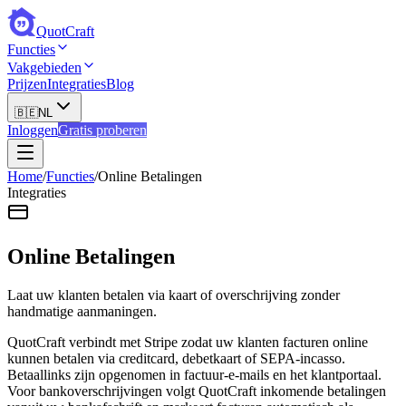
QuotCraft
Functies
Vakgebieden
Prijzen
Integraties
Blog
🇧🇪
NL
Inloggen
Gratis proberen
Home
/
Functies
/
Online Betalingen
Integraties
Online Betalingen
Laat uw klanten betalen via kaart of overschrijving zonder
handmatige aanmaningen.
QuotCraft verbindt met Stripe zodat uw klanten facturen online
kunnen betalen via creditcard, debetkaart of SEPA-incasso.
Betaallinks zijn opgenomen in factuur-e-mails en het klantportaal.
Voor bankoverschrijvingen volgt QuotCraft inkomende betalingen