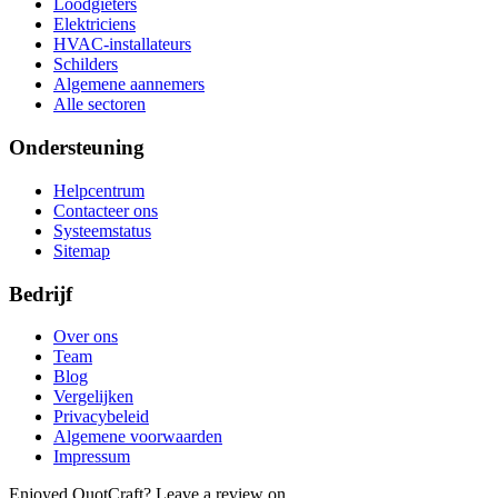
Loodgieters
Elektriciens
HVAC-installateurs
Schilders
Algemene aannemers
Alle sectoren
Ondersteuning
Helpcentrum
Contacteer ons
Systeemstatus
Sitemap
Bedrijf
Over ons
Team
Blog
Vergelijken
Privacybeleid
Algemene voorwaarden
Impressum
Enjoyed QuotCraft? Leave a review on