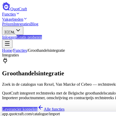
QuotCraft
Functies
Vakgebieden
Prijzen
Integraties
Blog
🇧🇪
NL
Inloggen
Gratis proberen
Home
/
Functies
/
Groothandelsintegratie
Integraties
Groothandelsintegratie
Zoek in de catalogus van Rexel, Van Marcke of Cebeo — rechtstreeks 
QuotCraft integreert rechtstreeks met de Belgische groothandelscata
Importeer productnummer, omschrijving en contractprijs rechtstreeks
Leverancier koppelen
Alle functies
app.quotcraft.com/catalogue/import