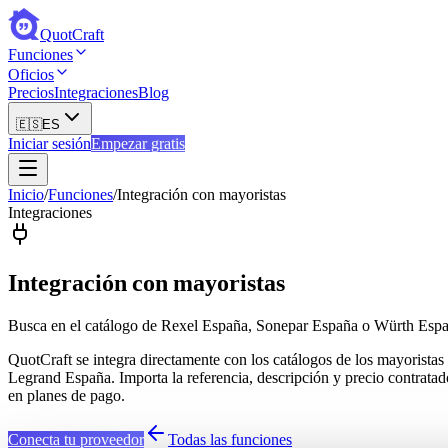
QuotCraft
Funciones
Oficios
Precios
Integraciones
Blog
🇪🇸
ES
Iniciar sesión
Empezar gratis
Inicio
/
Funciones
/
Integración con mayoristas
Integraciones
Integración con mayoristas
Busca en el catálogo de Rexel España, Sonepar España o Würth Españ
QuotCraft se integra directamente con los catálogos de los mayorist
Legrand España. Importa la referencia, descripción y precio contratad
en planes de pago.
Conecta tu proveedor
Todas las funciones