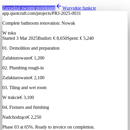
Zarządzaj swoimi projektami
Wszystkie funkcje
app.quotcraft.com/projects/PRJ-2025-0031
Complete bathroom renovation:
Nowak
W toku
Started 3 Mar 2025
Budżet
: € 8,650
Spent: € 5,240
01. Demolition and preparation
Zafakturowano
€ 1,200
02. Plumbing rough-in
Zafakturowano
€ 2,100
03. Tiling and wet room
W trakcie
€ 3,100
04. Fixtures and finishing
Nadchodzące
€ 2,250
Phase 03 at 65%. Ready to invoice on completion.