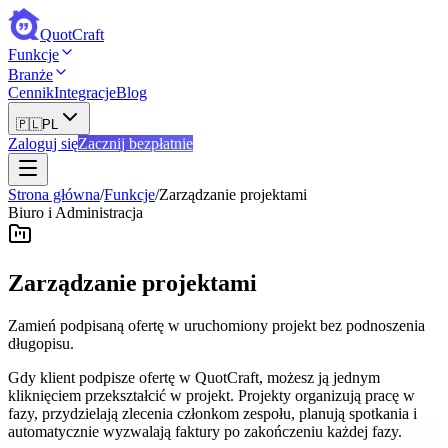
QuotCraft
Funkcje
Branże
Cennik
Integracje
Blog
🇵🇱
PL
Zaloguj się
Zacznij bezpłatnie
Strona główna
/
Funkcje
/
Zarządzanie projektami
Biuro i Administracja
Zarządzanie projektami
Zamień podpisaną ofertę w uruchomiony projekt bez podnoszenia
długopisu.
Gdy klient podpisze ofertę w QuotCraft, możesz ją jednym
kliknięciem przekształcić w projekt. Projekty organizują pracę w
fazy, przydzielają zlecenia członkom zespołu, planują spotkania i
automatycznie wyzwalają faktury po zakończeniu każdej fazy.