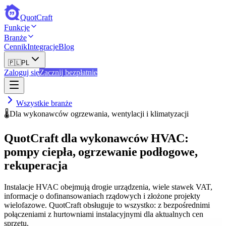
QuotCraft
Funkcje
Branże
Cennik
Integracje
Blog
🇵🇱
PL
Zaloguj się
Zacznij bezpłatnie
Wszystkie branże
🌡️
Dla wykonawców ogrzewania, wentylacji i klimatyzacji
QuotCraft dla wykonawców HVAC:
pompy ciepła, ogrzewanie podłogowe,
rekuperacja
Instalacje HVAC obejmują drogie urządzenia, wiele stawek VAT,
informacje o dofinansowaniach rządowych i złożone projekty
wielofazowe. QuotCraft obsługuje to wszystko: z bezpośrednimi
połączeniami z hurtowniami instalacyjnymi dla aktualnych cen
sprzętu.