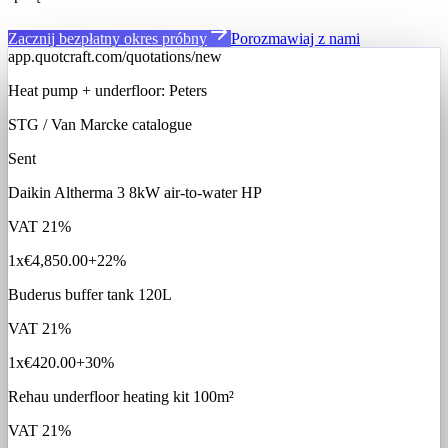
Zacznij bezpłatny okres próbny
Porozmawiaj z nami
app.quotcraft.com/quotations/new
Heat pump + underfloor: Peters
STG / Van Marcke catalogue
Sent
Daikin Altherma 3 8kW air-to-water HP
VAT
21%
1x
€4,850.00
+22%
Buderus buffer tank 120L
VAT
21%
1x
€420.00
+30%
Rehau underfloor heating kit 100m²
VAT
21%