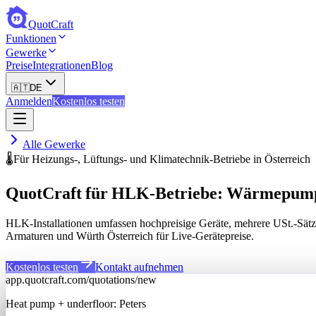
QuotCraft
Funktionen
Gewerke
Preise
Integrationen
Blog
🇦🇹
DE
Anmelden
Kostenlos testen
Alle Gewerke
🌡️
Für Heizungs-, Lüftungs- und Klimatechnik-Betriebe in Österreich
QuotCraft für HLK-Betriebe: Wärmepump
HLK-Installationen umfassen hochpreisige Geräte, mehrere USt.-Sät
Armaturen und Würth Österreich für Live-Gerätepreise.
Kostenlos testen
Kontakt aufnehmen
app.quotcraft.com/quotations/new
Heat pump + underfloor: Peters