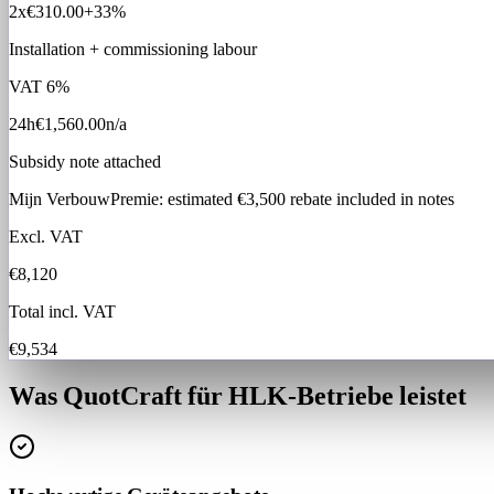
2x
€310.00
+33%
Installation + commissioning labour
VAT
6%
24h
€1,560.00
n/a
Subsidy note attached
Mijn VerbouwPremie: estimated €3,500 rebate included in notes
Excl. VAT
€8,120
Total incl. VAT
€9,534
Was QuotCraft für HLK-Betriebe leistet