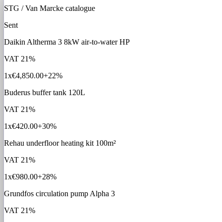
STG / Van Marcke catalogue
Sent
Daikin Altherma 3 8kW air-to-water HP
VAT
21%
1x
€4,850.00
+22%
Buderus buffer tank 120L
VAT
21%
1x
€420.00
+30%
Rehau underfloor heating kit 100m²
VAT
21%
1x
€980.00
+28%
Grundfos circulation pump Alpha 3
VAT
21%